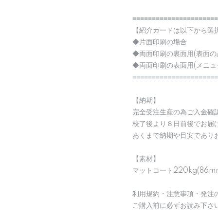
≡≡≡≡≡≡≡≡≡≡≡≡≡≡≡≡≡≡≡≡≡≡
【紹介カードは以下から選
◆片面印刷の場合
◆両面印刷の裏面用(表面
◆両面印刷の表面用(メニュ
≡≡≡≡≡≡≡≡≡≡≡≡≡≡≡≡≡≡≡≡≡≡
【納期】
完全受注生産の為ご入金確
校了後より８日前後でお届
あくまで納期や目安であり
【素材】
マットコート220kg(86m
利用規約・注意事項・発注
ご購入前に必ずお読み下さ