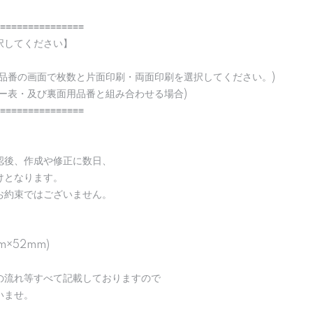
≡≡≡≡≡≡≡≡≡≡≡≡≡≡≡
択してください】
の品番の画面で枚数と片面印刷・両面印刷を選択してください。)
ー表・及び裏面用品番と組み合わせる場合)
≡≡≡≡≡≡≡≡≡≡≡≡≡≡≡
認後、作成や修正に数日、
けとなります。
お約束ではございません。
m×52mm)
の流れ等すべて記載しておりますので
いませ。