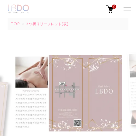
0
TOP
３つ折りリーフレット(表)