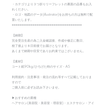
・カテゴリより３つ折りリーフレットの裏面の品番もお入
れください。
・ロゴ・地図のデータ(illustrator)をお持ちの方は無料で配
置いたします。
≡≡≡≡≡≡≡≡≡≡≡≡≡≡≡≡≡≡≡≡≡≡≡≡≡≡≡≡≡≡≡≡≡≡≡≡≡
【納期】
完全受注生産の為ご入金確認後、作成や修正に数日、
校了後より８日前後でお届けとなります。
あくまで納期や目安でありお約束ではございません。
【素材】
コート紙90kg/ひろげた時のサイズ・A5
利用規約・注意事項・発注の流れ等すべて記載しておりま
すので
ご購入前に必ずお読み下さいませ。
▶︎おすすめの業種
ヘアサロン(美容院・美容室・理容室)・エステサロン・アイ