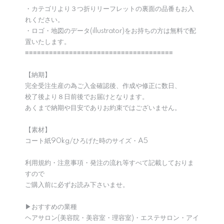
・カテゴリより３つ折りリーフレットの裏面の品番もお入
れください。
・ロゴ・地図のデータ(illustrator)をお持ちの方は無料で配
置いたします。
≡≡≡≡≡≡≡≡≡≡≡≡≡≡≡≡≡≡≡≡≡≡≡≡≡≡≡≡≡≡≡≡≡≡≡≡≡
【納期】
完全受注生産の為ご入金確認後、作成や修正に数日、
校了後より８日前後でお届けとなります。
あくまで納期や目安でありお約束ではございません。
【素材】
コート紙90kg/ひろげた時のサイズ・A5
利用規約・注意事項・発注の流れ等すべて記載しておりま
すので
ご購入前に必ずお読み下さいませ。
▶︎おすすめの業種
ヘアサロン(美容院・美容室・理容室)・エステサロン・アイ