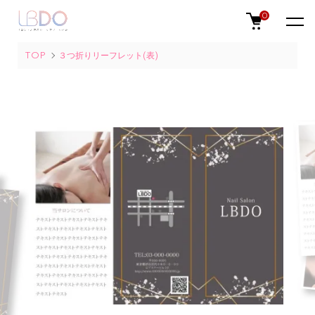
0
TOP
３つ折りリーフレット(表)