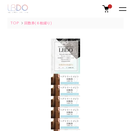
0
TOP
回数券(６枚綴り)