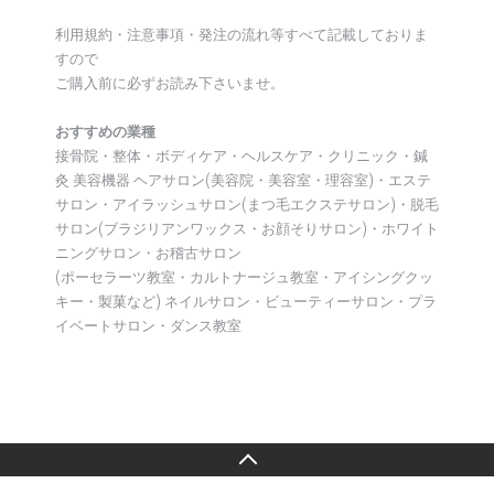
利用規約・注意事項・発注の流れ等すべて記載しておりま
すので
ご購入前に必ずお読み下さいませ。
おすすめの業種
接骨院・整体・ボディケア・ヘルスケア・クリニック・鍼
灸 美容機器 ヘアサロン(美容院・美容室・理容室)・エステ
サロン・アイラッシュサロン(まつ毛エクステサロン)・脱毛
サロン(ブラジリアンワックス・お顔そりサロン)・ホワイト
ニングサロン・お稽古サロン
(ポーセラーツ教室・カルトナージュ教室・アイシングクッ
キー・製菓など) ネイルサロン・ビューティーサロン・プラ
イベートサロン・ダンス教室