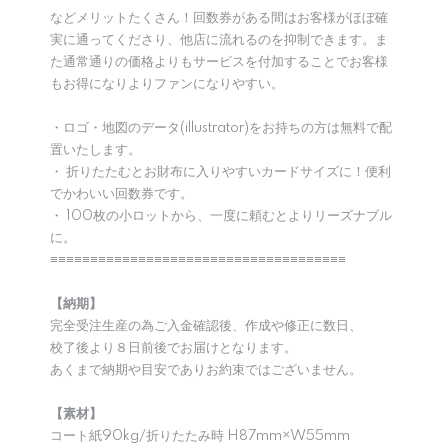
などメリットたくさん！回数券がある間はお客様がほぼ確
実に通ってくださり、他店に流れるのを抑制できます。ま
た通常通りの価格よりもサービスを付加することでお客様
もお得になりよりファンになりやすい。
・ロゴ・地図のデータ(illustrator)をお持ちの方は無料で配
置いたします。
・ 折りたたむとお財布に入りやすいカードサイズに！便利
でかわいい回数券です。
・ 100枚の小ロットから、一度に頼むとよりリーズナブル
に。
≡≡≡≡≡≡≡≡≡≡≡≡≡≡≡≡≡≡≡≡≡≡≡≡≡≡≡≡≡≡≡≡≡≡≡≡≡
【納期】
完全受注生産の為ご入金確認後、作成や修正に数日、
校了後より８日前後でお届けとなります。
あくまで納期や目安でありお約束ではございません。
【素材】
コート紙90kg/折りたたみ時 H87mm×W55mm