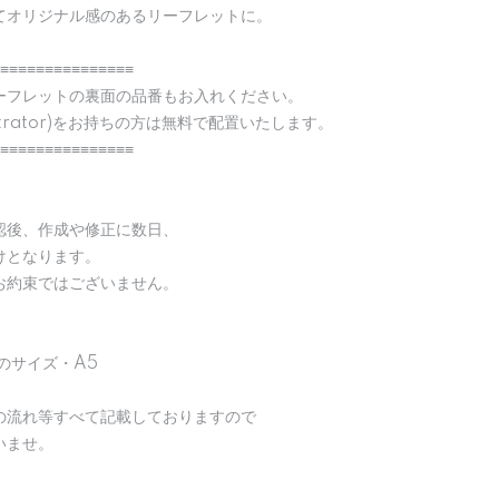
てオリジナル感のあるリーフレットに。
≡≡≡≡≡≡≡≡≡≡≡≡≡≡≡
ーフレットの裏面の品番もお入れください。
strator)をお持ちの方は無料で配置いたします。
≡≡≡≡≡≡≡≡≡≡≡≡≡≡≡
認後、作成や修正に数日、
けとなります。
お約束ではございません。
のサイズ・A5
の流れ等すべて記載しておりますので
いませ。