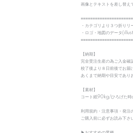
画像とテキストを差し替え
≡≡≡≡≡≡≡≡≡≡≡≡≡≡≡≡≡≡≡≡≡≡
・カテゴリより３つ折りリ
・ロゴ・地図のデータ(illu
≡≡≡≡≡≡≡≡≡≡≡≡≡≡≡≡≡≡≡≡≡≡
【納期】
完全受注生産の為ご入金確
校了後より８日前後でお届
あくまで納期や目安であり
【素材】
コート紙90kg/ひろげた時
利用規約・注意事項・発注
ご購入前に必ずお読み下さ
▶︎おすすめの業種