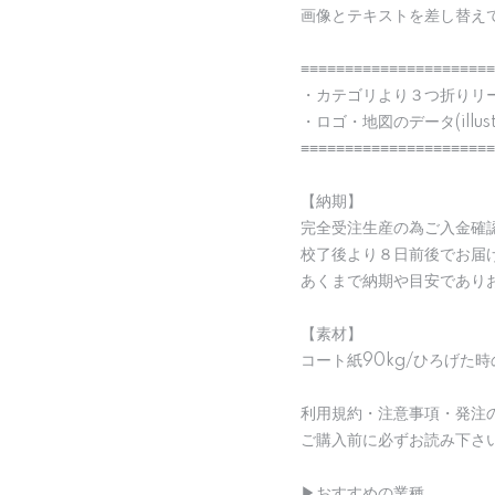
画像とテキストを差し替え
≡≡≡≡≡≡≡≡≡≡≡≡≡≡≡≡≡≡≡≡≡≡
・カテゴリより３つ折りリ
・ロゴ・地図のデータ(illu
≡≡≡≡≡≡≡≡≡≡≡≡≡≡≡≡≡≡≡≡≡≡
【納期】
完全受注生産の為ご入金確
校了後より８日前後でお届
あくまで納期や目安であり
【素材】
コート紙90kg/ひろげた時
利用規約・注意事項・発注
ご購入前に必ずお読み下さ
▶︎おすすめの業種