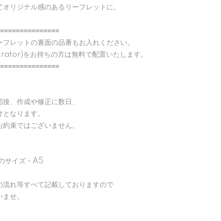
てオリジナル感のあるリーフレットに。
≡≡≡≡≡≡≡≡≡≡≡≡≡≡≡
ーフレットの裏面の品番もお入れください。
strator)をお持ちの方は無料で配置いたします。
≡≡≡≡≡≡≡≡≡≡≡≡≡≡≡
認後、作成や修正に数日、
けとなります。
お約束ではございません。
のサイズ・A5
の流れ等すべて記載しておりますので
いませ。