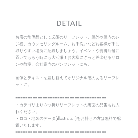
DETAIL
お店の常備品として必須のリーフレット。屋外や屋内のレ
ジ横、カウンセリングルーム、お手洗いなどお客様が手に
取りやすい場所に配置しましょう。イベントや提携店舗に
置いてもらう時にも大活躍！お客様にさっと差出せるサロ
ンや教室、会社案内のパンフレットにも。
画像とテキストを差し替えてオリジナル感のあるリーフレ
ットに。
≡≡≡≡≡≡≡≡≡≡≡≡≡≡≡≡≡≡≡≡≡≡≡≡≡≡≡≡≡≡≡≡≡≡≡≡≡
・カテゴリより３つ折りリーフレットの裏面の品番もお入
れください。
・ロゴ・地図のデータ(illustrator)をお持ちの方は無料で配
置いたします。
≡≡≡≡≡≡≡≡≡≡≡≡≡≡≡≡≡≡≡≡≡≡≡≡≡≡≡≡≡≡≡≡≡≡≡≡≡