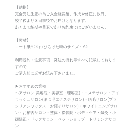
【納期】
完全受注生産の為ご入金確認後、作成や修正に数日、
校了後より８日前後でお届けとなります。
あくまで納期や目安でありお約束ではございません。
【素材】
コート紙90kg/ひろげた時のサイズ・A5
利用規約・注意事項・発注の流れ等すべて記載しておりま
すので
ご購入前に必ずお読み下さいませ。
▶︎おすすめの業種
ヘアサロン(美容院・美容室・理容室)・エステサロン・アイ
ラッシュサロン(まつ毛エクステサロン)・脱毛サロン(ブラ
ジリアンワックス・お顔そりサロン)・ホワイトニングサロ
ン・お稽古サロン・整体・接骨院・ボディケア・鍼灸・小
顔矯正・ドッグサロン・ペットショップ・トリミングサロ
ン