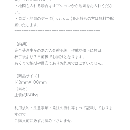
・地図も入れる場合はオプションから地図をお入れくださ
い。
・ロゴ・地図のデータ(illustrator)をお持ちの方は無料で配
置いたします。
≡≡≡≡≡≡≡≡≡≡≡≡≡≡≡≡≡≡≡≡≡≡≡≡≡≡≡≡≡≡≡≡≡≡≡≡≡
【納期】
完全受注生産の為ご入金確認後、作成や修正に数日、
校了後より７日前後でお届けとなります。
あくまで納期や目安でありお約束ではございません。
【商品サイズ】
148mm×100mm
【素材】
上質紙180kg
利用規約・注意事項・発注の流れ等すべて記載しておりま
すので
ご購入前に必ずお読み下さいませ。