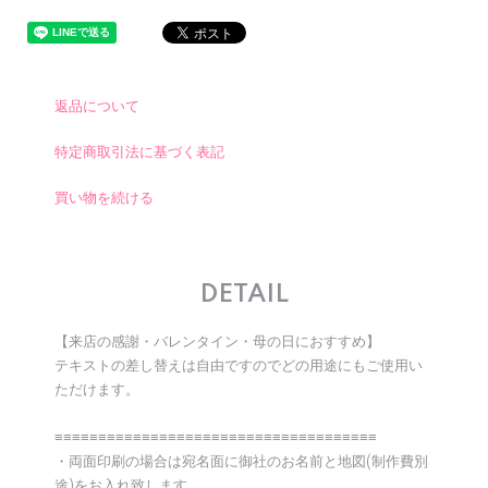
返品について
特定商取引法に基づく表記
買い物を続ける
DETAIL
【来店の感謝・バレンタイン・母の日におすすめ】
テキストの差し替えは自由ですのでどの用途にもご使用い
ただけます。
≡≡≡≡≡≡≡≡≡≡≡≡≡≡≡≡≡≡≡≡≡≡≡≡≡≡≡≡≡≡≡≡≡≡≡≡≡
・両面印刷の場合は宛名面に御社のお名前と地図(制作費別
途)をお入れ致します。