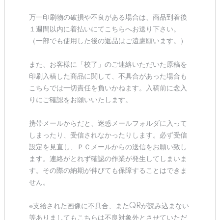
万一印刷物の破損や不良がある場合は、商品到着後
１週間以内に着払いにてこちらへお送り下さい。
（一部でも使用した後の返品はご遠慮願います。）
また、お客様に「校了」のご連絡いただいた原稿を
印刷入稿した商品に関して、不具合があった場合も
こちらでは一切責任を負いかねます。入稿前に念入
りにご確認をお願いいたします。
携帯メールからだと、迷惑メールフォルダに入って
しまったり、受信されなかったりします。必ず受信
設定を見直し、ＰＣメールからの送信をお願い致し
ます。連絡がとれず確認の作業が発生してしまいま
す。その際の納期が伸びても保障することはできま
せん。
※支給された画像に不具合、またQRが読み込まない
等ありましてもこちらは不良対象外とさせていただ