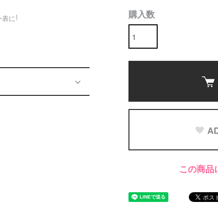
購入数
表に!
AD
この商品