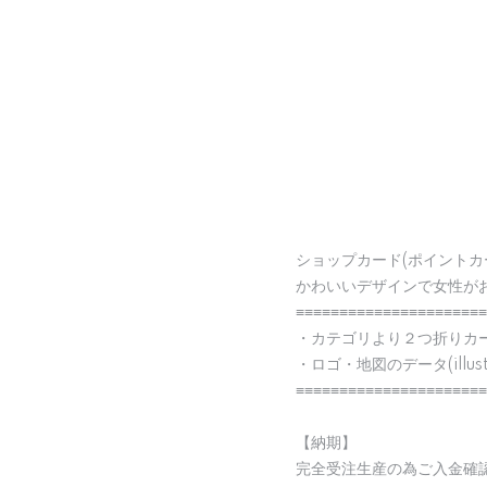
ショップカード(ポイントカ
かわいいデザインで女性が
≡≡≡≡≡≡≡≡≡≡≡≡≡≡≡≡≡≡≡≡≡≡
・カテゴリより２つ折りカ
・ロゴ・地図のデータ(illu
≡≡≡≡≡≡≡≡≡≡≡≡≡≡≡≡≡≡≡≡≡≡
【納期】
完全受注生産の為ご入金確