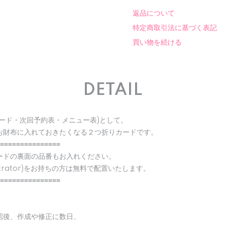
返品について
特定商取引法に基づく表記
買い物を続ける
DETAIL
ード・次回予約表・メニュー表)として。
お財布に入れておきたくなる２つ折りカードです。
≡≡≡≡≡≡≡≡≡≡≡≡≡≡≡
ードの裏面の品番もお入れください。
strator)をお持ちの方は無料で配置いたします。
≡≡≡≡≡≡≡≡≡≡≡≡≡≡≡
認後、作成や修正に数日、