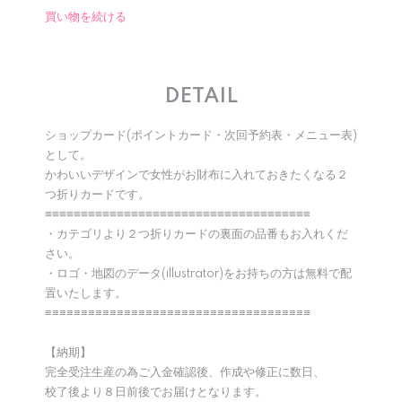
買い物を続ける
DETAIL
ショップカード(ポイントカード・次回予約表・メニュー表)
として。
かわいいデザインで女性がお財布に入れておきたくなる２
つ折りカードです。
≡≡≡≡≡≡≡≡≡≡≡≡≡≡≡≡≡≡≡≡≡≡≡≡≡≡≡≡≡≡≡≡≡≡≡≡≡
・カテゴリより２つ折りカードの裏面の品番もお入れくだ
さい。
・ロゴ・地図のデータ(illustrator)をお持ちの方は無料で配
置いたします。
≡≡≡≡≡≡≡≡≡≡≡≡≡≡≡≡≡≡≡≡≡≡≡≡≡≡≡≡≡≡≡≡≡≡≡≡≡
【納期】
完全受注生産の為ご入金確認後、作成や修正に数日、
校了後より８日前後でお届けとなります。