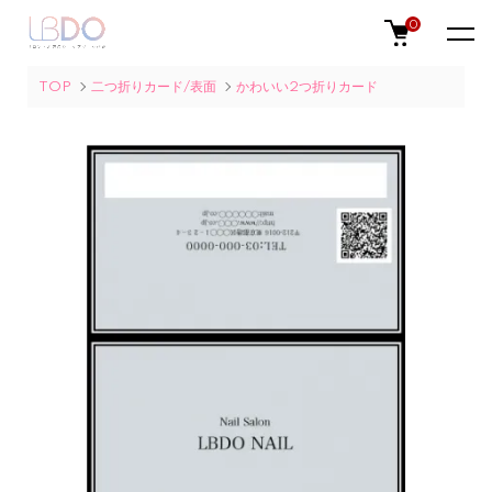
0
TOP
二つ折りカード/表面
かわいい2つ折りカード