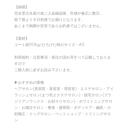
【納期】
完全受注生産の為ご入金確認後、作成や修正に数日、
校了後より８日前後でお届けとなります。
あくまで納期や目安でありお約束ではございません。
【素材】
コート紙90kg/ひろげた時のサイズ・A5
利用規約・注意事項・発注の流れ等すべて記載しておりま
すので
ご購入前に必ずお読み下さいませ。
▶︎おすすめの業種
ヘアサロン(美容院・美容室・理容室)・エステサロン・アイ
ラッシュサロン(まつ毛エクステサロン)・脱毛サロン(ブラ
ジリアンワックス・お顔そりサロン)・ホワイトニングサロ
ン・お稽古サロン・整体・接骨院・ボディケア・鍼灸・小
顔矯正・ドッグサロン・ペットショップ・トリミングサロ
ン