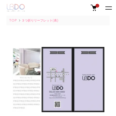
0
TOP
３つ折りリーフレット(表)