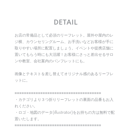
DETAIL
お店の常備品として必須のリーフレット。屋外や屋内のレ
ジ横、カウンセリングルーム、お手洗いなどお客様が手に
取りやすい場所に配置しましょう。イベントや提携店舗に
置いてもらう時にも大活躍！お客様にさっと差出せるサロ
ンや教室、会社案内のパンフレットにも。
画像とテキストを差し替えてオリジナル感のあるリーフレ
ットに。
≡≡≡≡≡≡≡≡≡≡≡≡≡≡≡≡≡≡≡≡≡≡≡≡≡≡≡≡≡≡≡≡≡≡≡≡≡
・カテゴリより３つ折りリーフレットの裏面の品番もお入
れください。
・ロゴ・地図のデータ(illustrator)をお持ちの方は無料で配
置いたします。
≡≡≡≡≡≡≡≡≡≡≡≡≡≡≡≡≡≡≡≡≡≡≡≡≡≡≡≡≡≡≡≡≡≡≡≡≡