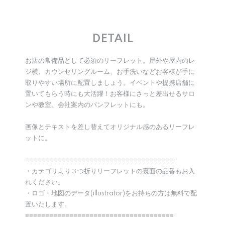
DETAIL
お店の常備品として必須のリーフレット。屋外や屋内のレ
ジ横、カウンセリングルーム、お手洗いなどお客様が手に
取りやすい場所に配置しましょう。イベントや提携店舗に
置いてもらう時にも大活躍！お客様にさっと差出せるサロ
ンや教室、会社案内のパンフレットにも。
画像とテキストを差し替えてオリジナル感のあるリーフレ
ットに。
≡≡≡≡≡≡≡≡≡≡≡≡≡≡≡≡≡≡≡≡≡≡≡≡≡≡≡≡≡≡≡≡≡≡≡≡≡
・カテゴリより３つ折りリーフレットの裏面の品番もお入
れください。
・ロゴ・地図のデータ(illustrator)をお持ちの方は無料で配
置いたします。
≡≡≡≡≡≡≡≡≡≡≡≡≡≡≡≡≡≡≡≡≡≡≡≡≡≡≡≡≡≡≡≡≡≡≡≡≡