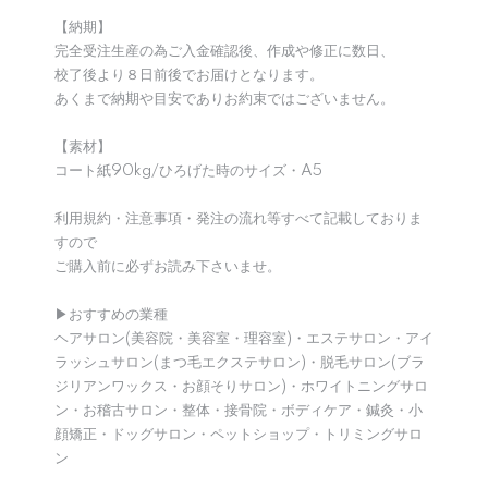
【納期】
完全受注生産の為ご入金確認後、作成や修正に数日、
校了後より８日前後でお届けとなります。
あくまで納期や目安でありお約束ではございません。
【素材】
コート紙90kg/ひろげた時のサイズ・A5
利用規約・注意事項・発注の流れ等すべて記載しておりま
すので
ご購入前に必ずお読み下さいませ。
▶︎おすすめの業種
ヘアサロン(美容院・美容室・理容室)・エステサロン・アイ
ラッシュサロン(まつ毛エクステサロン)・脱毛サロン(ブラ
ジリアンワックス・お顔そりサロン)・ホワイトニングサロ
ン・お稽古サロン・整体・接骨院・ボディケア・鍼灸・小
顔矯正・ドッグサロン・ペットショップ・トリミングサロ
ン