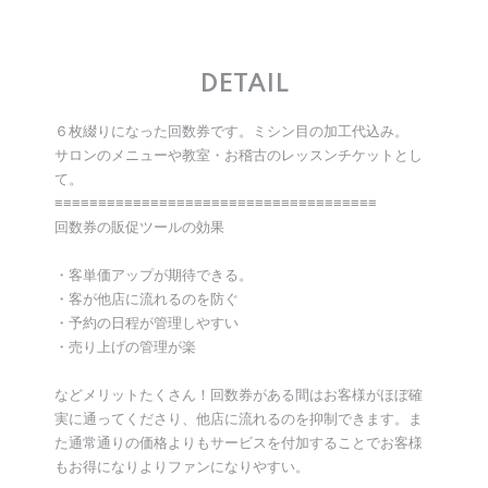
DETAIL
６枚綴りになった回数券です。ミシン目の加工代込み。
サロンのメニューや教室・お稽古のレッスンチケットとし
て。
≡≡≡≡≡≡≡≡≡≡≡≡≡≡≡≡≡≡≡≡≡≡≡≡≡≡≡≡≡≡≡≡≡≡≡≡≡
回数券の販促ツールの効果
・客単価アップが期待できる。
・客が他店に流れるのを防ぐ
・予約の日程が管理しやすい
・売り上げの管理が楽
などメリットたくさん！回数券がある間はお客様がほぼ確
実に通ってくださり、他店に流れるのを抑制できます。ま
た通常通りの価格よりもサービスを付加することでお客様
もお得になりよりファンになりやすい。