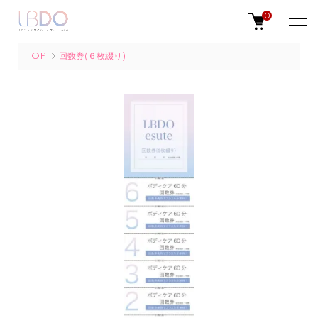
0
TOP
回数券(６枚綴り)