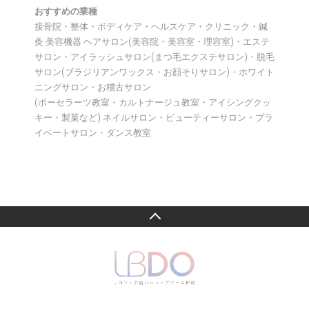
おすすめの業種
接骨院・整体・ボディケア・ヘルスケア・クリニック・鍼
灸 美容機器 ヘアサロン(美容院・美容室・理容室)・エステ
サロン・アイラッシュサロン(まつ毛エクステサロン)・脱毛
サロン(ブラジリアンワックス・お顔そりサロン)・ホワイト
ニングサロン・お稽古サロン
(ポーセラーツ教室・カルトナージュ教室・アイシングクッ
キー・製菓など) ネイルサロン・ビューティーサロン・プラ
イベートサロン・ダンス教室