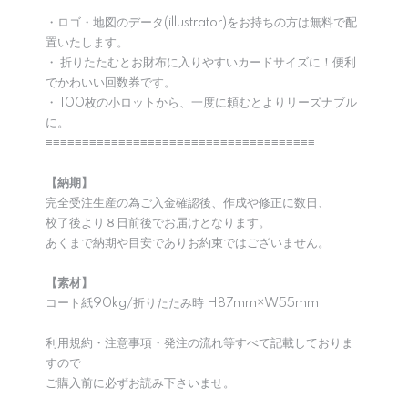
・ロゴ・地図のデータ(illustrator)をお持ちの方は無料で配
置いたします。
・ 折りたたむとお財布に入りやすいカードサイズに！便利
でかわいい回数券です。
・ 100枚の小ロットから、一度に頼むとよりリーズナブル
に。
≡≡≡≡≡≡≡≡≡≡≡≡≡≡≡≡≡≡≡≡≡≡≡≡≡≡≡≡≡≡≡≡≡≡≡≡≡
【納期】
完全受注生産の為ご入金確認後、作成や修正に数日、
校了後より８日前後でお届けとなります。
あくまで納期や目安でありお約束ではございません。
【素材】
コート紙90kg/折りたたみ時 H87mm×W55mm
利用規約・注意事項・発注の流れ等すべて記載しておりま
すので
ご購入前に必ずお読み下さいませ。