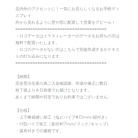
店内外のアクセントに！一気にお店らしくなるお手軽ディ
スプレイ
外から見れるように壁や窓に配置して営業をアピール！
≡≡≡≡≡≡≡≡≡≡≡≡≡≡≡≡≡≡≡≡≡≡≡≡≡≡≡≡≡≡≡≡≡≡≡≡≡
・ロゴデータはイラストレーターのデータをお持ちの方は
無料で配置いたします。
・ロゴのデータがない方はこちらで別途作成するかテキス
トの打ち込みになります。
≡≡≡≡≡≡≡≡≡≡≡≡≡≡≡≡≡≡≡≡≡≡≡≡≡≡≡≡≡≡≡≡≡≡≡≡≡
【納期】
完全受注生産の為ご入金確認後、作成や修正に数日、
校了後より８日前後でお届けとなります。
あくまで納期や目安でありお約束ではございません。
【仕様】
・上下棒袋縫い加工（塩ビパイプΦ15mm/紐付き）
・H型パイプ加工（直径Φ17mm/フック/キャップ）
・器具付きでの価格です。