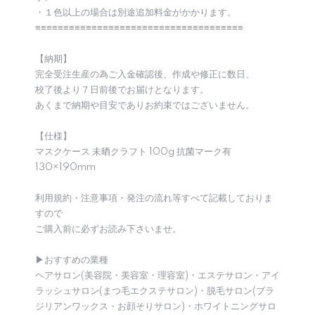
・１色以上の場合は別途追加料金がかかります。
≡≡≡≡≡≡≡≡≡≡≡≡≡≡≡≡≡≡≡≡≡≡≡≡≡≡≡≡≡≡≡≡≡≡≡≡≡
【納期】
完全受注生産の為ご入金確認後、作成や修正に数日、
校了後より７日前後でお届けとなります。
あくまで納期や目安でありお約束ではございません。
【仕様】
マスクケース 未晒クラフト 100g 抗菌マーク有
130×190mm
利用規約・注意事項・発注の流れ等すべて記載しておりま
すので
ご購入前に必ずお読み下さいませ。
▶︎おすすめの業種
ヘアサロン(美容院・美容室・理容室)・エステサロン・アイ
ラッシュサロン(まつ毛エクステサロン)・脱毛サロン(ブラ
ジリアンワックス・お顔そりサロン)・ホワイトニングサロ