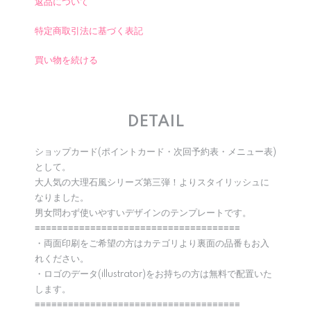
返品について
特定商取引法に基づく表記
買い物を続ける
DETAIL
ショップカード(ポイントカード・次回予約表・メニュー表)
として。
大人気の大理石風シリーズ第三弾！よりスタイリッシュに
なりました。
男女問わず使いやすいデザインのテンプレートです。
≡≡≡≡≡≡≡≡≡≡≡≡≡≡≡≡≡≡≡≡≡≡≡≡≡≡≡≡≡≡≡≡≡≡≡≡≡
・両面印刷をご希望の方はカテゴリより裏面の品番もお入
れください。
・ロゴのデータ(illustrator)をお持ちの方は無料で配置いた
します。
≡≡≡≡≡≡≡≡≡≡≡≡≡≡≡≡≡≡≡≡≡≡≡≡≡≡≡≡≡≡≡≡≡≡≡≡≡