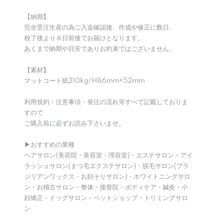
【納期】
完全受注生産の為ご入金確認後、作成や修正に数日、
校了後より８日前後でお届けとなります。
あくまで納期や目安でありお約束ではございません。
【素材】
マットコート紙210kg/H86mm×52mm
利用規約・注意事項・発注の流れ等すべて記載しておりま
すので
ご購入前に必ずお読み下さいませ。
▶︎おすすめの業種
ヘアサロン(美容院・美容室・理容室)・エステサロン・アイ
ラッシュサロン(まつ毛エクステサロン)・脱毛サロン(ブラ
ジリアンワックス・お顔そりサロン)・ホワイトニングサロ
ン・お稽古サロン・整体・接骨院・ボディケア・鍼灸・小
顔矯正・ドッグサロン・ペットショップ・トリミングサロ
ン