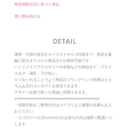
特定商取引法に基づく表記
買い物を続ける
DETAIL
価格・仕様の表示からイラストやロゴ印刷まで、商品を素
敵に彩るオリジナル商品タグが製作可能です。
ハンドメイドアクセサリーや衣類などの商品タグ・プライ
スタグ・値札・下げ札に。
ロゴをいれることでより商品のブランディング効果はもち
ろんお店のコンセプトも表現できます。
デザイン次第で様々な用途に利用できます。
≡≡≡≡≡≡≡≡≡≡≡≡≡≡≡≡≡≡≡≡≡≡≡≡≡≡≡≡≡≡≡≡≡≡≡≡≡
・両面印刷をご希望の方はカテゴリより裏面の品番もお入
れください。
・ロゴのデータ(illustrator)をお持ちの方は無料で配置いた
します。