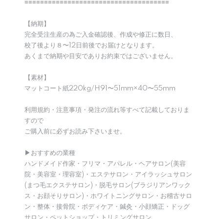
≡≡≡≡≡≡≡≡≡≡≡≡≡≡≡≡≡≡≡≡≡≡≡≡≡≡≡≡≡≡≡≡≡≡≡≡≡
【納期】
完全受注生産の為ご入金確認後、作成や修正に数日、
校了後より８〜12日前後でお届けとなります。
あくまで納期や目安でありお約束ではございません。
【素材】
マットコート紙220kg/H91〜51mm×40〜55mm
利用規約・注意事項・発注の流れ等すべて記載しておりま
すので
ご購入前に必ずお読み下さいませ。
▶︎おすすめの業種
ハンドメイド作家・フリマ・アパレル・ヘアサロン(美容
院・美容室・理容室)・エステサロン・アイラッシュサロン
(まつ毛エクステサロン)・脱毛サロン(ブラジリアンワック
ス・お顔そりサロン)・ホワイトニングサロン・お稽古サロ
ン・整体・接骨院・ボディケア・鍼灸・小顔矯正・ドッグ
サロン・ペットショップ・トリミングサロン