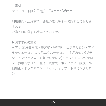
【素材】
マットコート紙210kg/H104mm×86mm
利用規約・注意事項・発注の流れ等すべて記載しておりま
すので
ご購入前に必ずお読み下さいませ。
▶︎おすすめの業種
ヘアサロン(美容院・美容室・理容室)・エステサロン・アイ
ラッシュサロン(まつ毛エクステサロン)・脱毛サロン(ブラ
ジリアンワックス・お顔そりサロン)・ホワイトニングサロ
ン・お稽古サロン・整体・接骨院・ボディケア・鍼灸・小
顔矯正・ドッグサロン・ペットショップ・トリミングサロ
ン