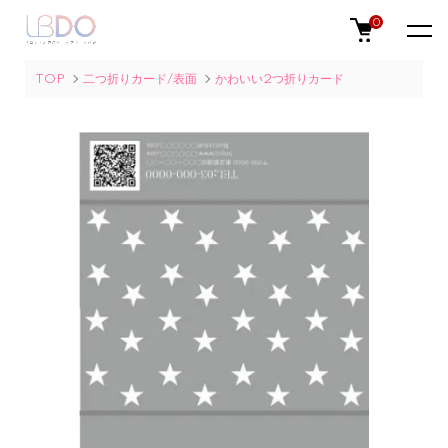
0
TOP
二つ折りカード/表面
かわいい2つ折りカード