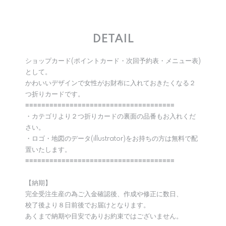
DETAIL
ショップカード(ポイントカード・次回予約表・メニュー表)
として。
かわいいデザインで女性がお財布に入れておきたくなる２
つ折りカードです。
≡≡≡≡≡≡≡≡≡≡≡≡≡≡≡≡≡≡≡≡≡≡≡≡≡≡≡≡≡≡≡≡≡≡≡≡≡
・カテゴリより２つ折りカードの裏面の品番もお入れくだ
さい。
・ロゴ・地図のデータ(illustrator)をお持ちの方は無料で配
置いたします。
≡≡≡≡≡≡≡≡≡≡≡≡≡≡≡≡≡≡≡≡≡≡≡≡≡≡≡≡≡≡≡≡≡≡≡≡≡
【納期】
完全受注生産の為ご入金確認後、作成や修正に数日、
校了後より８日前後でお届けとなります。
あくまで納期や目安でありお約束ではございません。