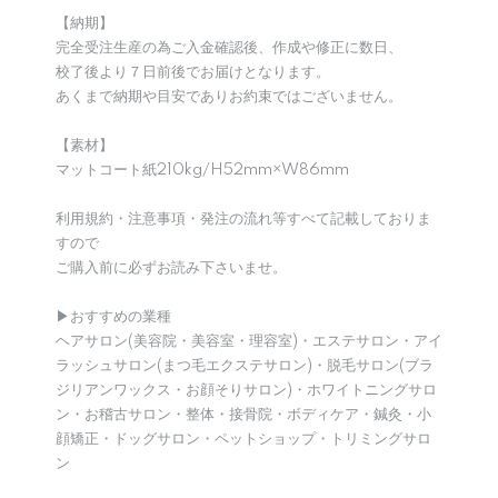
【納期】
完全受注生産の為ご入金確認後、作成や修正に数日、
校了後より７日前後でお届けとなります。
あくまで納期や目安でありお約束ではございません。
【素材】
マットコート紙210kg/H52mm×W86mm
利用規約・注意事項・発注の流れ等すべて記載しておりま
すので
ご購入前に必ずお読み下さいませ。
▶︎おすすめの業種
ヘアサロン(美容院・美容室・理容室)・エステサロン・アイ
ラッシュサロン(まつ毛エクステサロン)・脱毛サロン(ブラ
ジリアンワックス・お顔そりサロン)・ホワイトニングサロ
ン・お稽古サロン・整体・接骨院・ボディケア・鍼灸・小
顔矯正・ドッグサロン・ペットショップ・トリミングサロ
ン