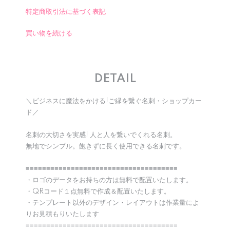
特定商取引法に基づく表記
買い物を続ける
DETAIL
＼ビジネスに魔法をかける!ご縁を繋ぐ名刺・ショップカー
ド／
名刺の大切さを実感! 人と人を繋いでくれる名刺。
無地でシンプル。飽きずに長く使用できる名刺です。
≡≡≡≡≡≡≡≡≡≡≡≡≡≡≡≡≡≡≡≡≡≡≡≡≡≡≡≡≡≡≡≡≡≡≡≡≡
・ロゴのデータをお持ちの方は無料で配置いたします。
・QRコード１点無料で作成＆配置いたします。
・テンプレート以外のデザイン・レイアウトは作業量によ
りお見積もりいたします
≡≡≡≡≡≡≡≡≡≡≡≡≡≡≡≡≡≡≡≡≡≡≡≡≡≡≡≡≡≡≡≡≡≡≡≡≡