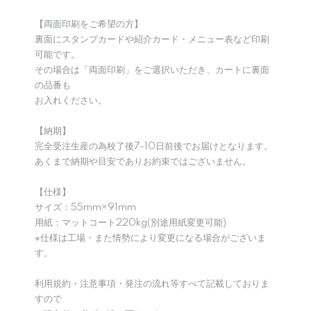
【両面印刷をご希望の方】
裏面にスタンプカードや紹介カード・メニュー表など印刷
可能です。
その場合は「両面印刷」をご選択いただき、カートに裏面
の品番も
お入れください。
【納期】
完全受注生産の為校了後7-10日前後でお届けとなります。
あくまで納期や目安でありお約束ではございません。
【仕様】
サイズ：55mm×91mm
用紙：マットコート220kg(別途用紙変更可能)
※仕様は工場・また情勢により変更になる場合がございま
す。
利用規約・注意事項・発注の流れ等すべて記載しておりま
すので