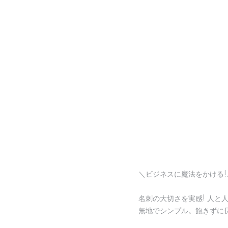
＼ビジネスに魔法をかける
名刺の大切さを実感! 人と
無地でシンプル。飽きずに