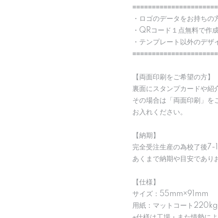
≡≡≡≡≡≡≡≡≡≡≡≡≡≡≡≡≡≡≡≡≡≡
・ロゴのデータをお持ちの
・QRコード１点無料で作
・テンプレート以外のデザ
≡≡≡≡≡≡≡≡≡≡≡≡≡≡≡≡≡≡≡≡≡≡
【両面印刷をご希望の方】
裏面にスタンプカードや紹
その場合は「両面印刷」を
お入れください。
【納期】
完全受注生産の為校了後7-
あくまで納期や目安であり
【仕様】
サイズ：55mm×91mm
用紙：マットコート220kg
※仕様は工場・また情勢に