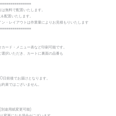
≡≡≡≡≡≡≡≡≡≡≡≡≡≡≡
方は無料で配置いたします。
成＆配置いたします。
イン・レイアウトは作業量によりお見積もりいたします
≡≡≡≡≡≡≡≡≡≡≡≡≡≡≡
介カード・メニュー表など印刷可能です。
ご選択いただき、カートに裏面の品番も
10日前後でお届けとなります。
お約束ではございません。
(別途用紙変更可能)
より変更になる場合がございます。