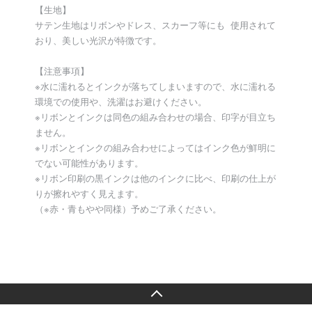
【生地】
サテン生地はリボンやドレス、スカーフ等にも 使用されて
おり、美しい光沢が特徴です。
【注意事項】
※水に濡れるとインクが落ちてしまいますので、水に濡れる
環境での使用や、洗濯はお避けください。
※リボンとインクは同色の組み合わせの場合、印字が目立ち
ません。
※リボンとインクの組み合わせによってはインク色が鮮明に
でない可能性があります。
※リボン印刷の黒インクは他のインクに比べ、印刷の仕上が
りが擦れやすく見えます。
（※赤・青もやや同様）予めご了承ください。