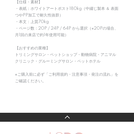
【仕様・素材】
・表紙：ホワイトアートポスト180kg（中綴じ製本 ＆ 表面
つやPP加工で耐久性抜群）
・本文：上質70kg
・ページ数：20P / 24P / 64P から選択（※20Pの場合、
月1回の来店で約1年使用可能）
【おすすめの業種】
トリミングサロン・ペットショップ・動物病院・アニマル
クリニック・グルーミングサロン・ペットホテル
※ご購入前に必ず「ご利用規約・注意事項・発注の流れ」を
ご確認ください。