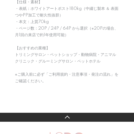
【仕様・素材】
・表紙：ホワイトアートポスト180kg（中綴じ製本 ＆ 表面
つやPP加工で耐久性抜群）
・本文：上質70kg
・ページ数：20P / 24P / 64P から選択（※20Pの場合、
月1回の来店で約1年使用可能）
【おすすめの業種】
トリミングサロン・ペットショップ・動物病院・アニマル
クリニック・グルーミングサロン・ペットホテル
※ご購入前に必ず「ご利用規約・注意事項・発注の流れ」を
ご確認ください。