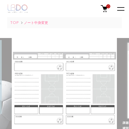
0
TOP
ノート中身変更