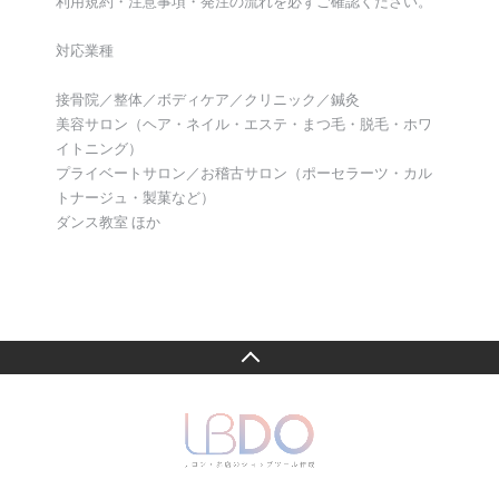
利用規約・注意事項・発注の流れを必ずご確認ください。
対応業種
接骨院／整体／ボディケア／クリニック／鍼灸
美容サロン（ヘア・ネイル・エステ・まつ毛・脱毛・ホワ
イトニング）
プライベートサロン／お稽古サロン（ポーセラーツ・カル
トナージュ・製菓など）
ダンス教室 ほか