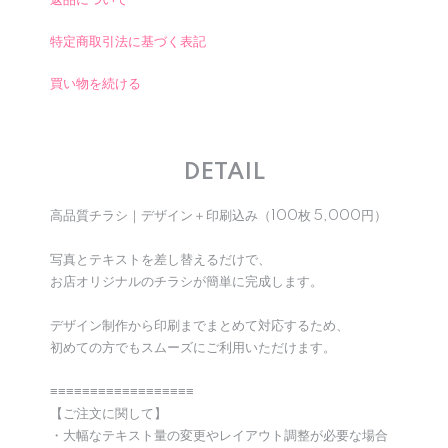
返品について
特定商取引法に基づく表記
買い物を続ける
DETAIL
高品質チラシ｜デザイン＋印刷込み（100枚 5,000円）
写真とテキストを差し替えるだけで、
お店オリジナルのチラシが簡単に完成します。
デザイン制作から印刷までまとめて対応するため、
初めての方でもスムーズにご利用いただけます。
≡≡≡≡≡≡≡≡≡≡≡≡≡≡≡≡≡≡
【ご注文に関して】
・大幅なテキスト量の変更やレイアウト調整が必要な場合