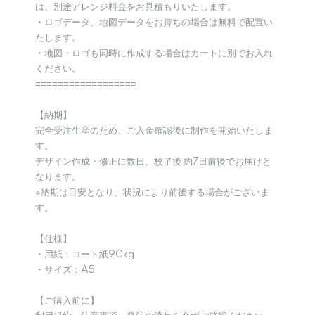
は、別途アレンジ料金をお見積もりいたします。
・ロゴデータ、地図データをお持ちの場合は無料で配置い
たします。
・地図・ロゴも同時に作成する場合はカートに別でお入れ
ください。
≡≡≡≡≡≡≡≡≡≡≡≡≡≡≡≡≡≡
【納期】
完全受注生産のため、ご入金確認後に制作を開始いたしま
す。
デザイン作成・修正に数日、校了後 約7日前後でお届けと
なります。
※納期は目安となり、状況により前後する場合がございま
す。
【仕様】
・用紙：コート紙90kg
・サイズ：A5
【ご購入前に】