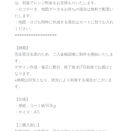
は、別途アレンジ料金をお見積もりいたします。
・ロゴデータ、地図データをお持ちの場合は無料で配置い
たします。
・地図・ロゴも同時に作成する場合はカートに別でお入れ
ください。
≡≡≡≡≡≡≡≡≡≡≡≡≡≡≡≡≡≡
【納期】
完全受注生産のため、ご入金確認後に制作を開始いたしま
す。
デザイン作成・修正に数日、校了後 約7日前後でお届けと
なります。
※納期は目安となり、状況により前後する場合がございま
す。
【仕様】
・用紙：コート紙90kg
・サイズ：A5
【ご購入前に】