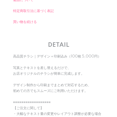
返品について
特定商取引法に基づく表記
買い物を続ける
DETAIL
高品質チラシ｜デザイン＋印刷込み（100枚 5,000円）
写真とテキストを差し替えるだけで、
お店オリジナルのチラシが簡単に完成します。
デザイン制作から印刷までまとめて対応するため、
初めての方でもスムーズにご利用いただけます。
≡≡≡≡≡≡≡≡≡≡≡≡≡≡≡≡≡≡
【ご注文に関して】
・大幅なテキスト量の変更やレイアウト調整が必要な場合