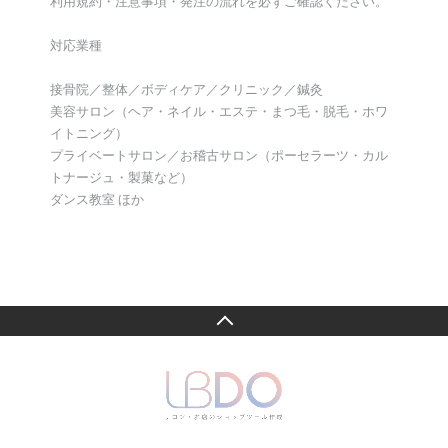
利用規約・注意事項・発注の流れを必ずご確認ください。
対応業種
接骨院／整体／ボディケア／クリニック／鍼灸
美容サロン（ヘア・ネイル・エステ・まつ毛・脱毛・ホワ
イトニング）
プライベートサロン／お稽古サロン（ポーセラーツ・カル
トナージュ・製菓など）
ダンス教室 ほか