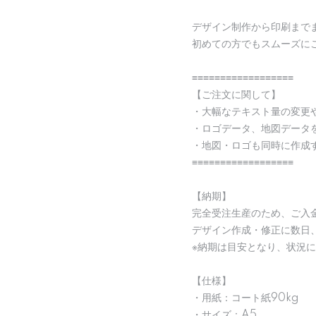
デザイン制作から印刷まで
初めての方でもスムーズに
≡≡≡≡≡≡≡≡≡≡≡≡≡≡≡≡≡≡
【ご注文に関して】
・大幅なテキスト量の変更
・ロゴデータ、地図データ
・地図・ロゴも同時に作成
≡≡≡≡≡≡≡≡≡≡≡≡≡≡≡≡≡≡
【納期】
完全受注生産のため、ご入
デザイン作成・修正に数日、
※納期は目安となり、状況
【仕様】
・用紙：コート紙90kg
・サイズ：A5