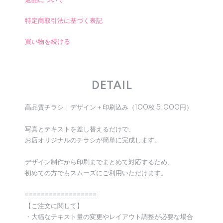
返品について
特定商取引法に基づく表記
買い物を続ける
DETAIL
高品質チラシ｜デザイン＋印刷込み（100枚 5,000円）
写真とテキストを差し替えるだけで、
お店オリジナルのチラシが簡単に完成します。
デザイン制作から印刷までまとめて対応するため、
初めての方でもスムーズにご利用いただけます。
≡≡≡≡≡≡≡≡≡≡≡≡≡≡≡≡≡≡
【ご注文に関して】
・大幅なテキスト量の変更やレイアウト調整が必要な場合