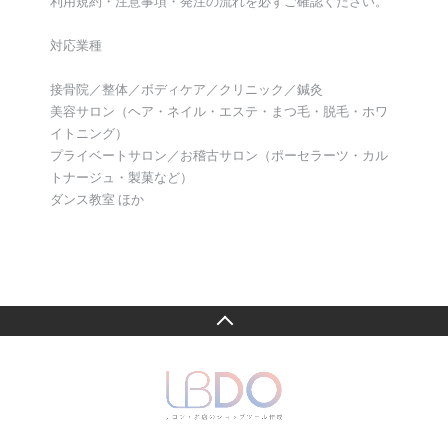
利用規約・注意事項・発注の流れを必ずご確認ください。
対応業種
接骨院／整体／ボディケア／クリニック／鍼灸
美容サロン（ヘア・ネイル・エステ・まつ毛・脱毛・ホワ
イトニング）
プライベートサロン／お稽古サロン（ポーセラーツ・カル
トナージュ・製菓など）
ダンス教室 ほか