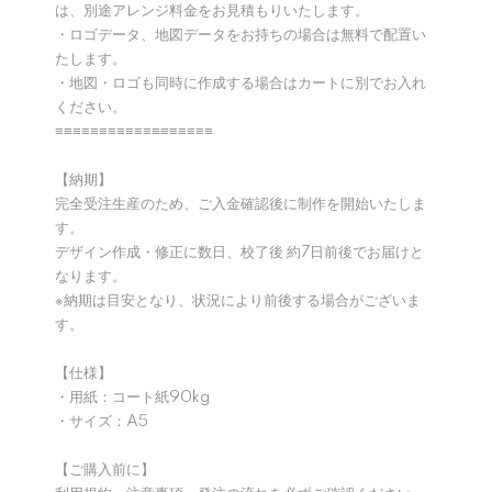
は、別途アレンジ料金をお見積もりいたします。
・ロゴデータ、地図データをお持ちの場合は無料で配置い
たします。
・地図・ロゴも同時に作成する場合はカートに別でお入れ
ください。
≡≡≡≡≡≡≡≡≡≡≡≡≡≡≡≡≡≡
【納期】
完全受注生産のため、ご入金確認後に制作を開始いたしま
す。
デザイン作成・修正に数日、校了後 約7日前後でお届けと
なります。
※納期は目安となり、状況により前後する場合がございま
す。
【仕様】
・用紙：コート紙90kg
・サイズ：A5
【ご購入前に】