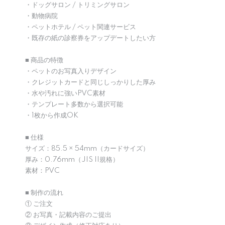
・ドッグサロン / トリミングサロン
・動物病院
・ペットホテル / ペット関連サービス
・既存の紙の診察券をアップデートしたい方
■ 商品の特徴
・ペットのお写真入りデザイン
・クレジットカードと同じしっかりした厚み
・水や汚れに強いPVC素材
・テンプレート多数から選択可能
・1枚から作成OK
■ 仕様
サイズ：85.5 × 54mm（カードサイズ）
厚み：0.76mm（JIS II規格）
素材：PVC
■ 制作の流れ
① ご注文
② お写真・記載内容のご提出