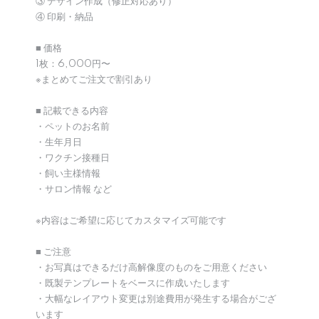
③ デザイン作成（修正対応あり）
④ 印刷・納品
■ 価格
1枚：6,000円〜
※まとめてご注文で割引あり
■ 記載できる内容
・ペットのお名前
・生年月日
・ワクチン接種日
・飼い主様情報
・サロン情報 など
※内容はご希望に応じてカスタマイズ可能です
■ ご注意
・お写真はできるだけ高解像度のものをご用意ください
・既製テンプレートをベースに作成いたします
・大幅なレイアウト変更は別途費用が発生する場合がござ
います