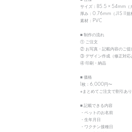
サイズ：85.5 × 54mm
厚み：0.76mm（JIS II
素材：PVC
■ 制作の流れ
① ご注文
② お写真・記載内容のご提
③ デザイン作成（修正対応
④ 印刷・納品
■ 価格
1枚：6,000円〜
※まとめてご注文で割引あり
■ 記載できる内容
・ペットのお名前
・生年月日
・ワクチン接種日