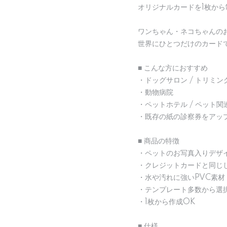
オリジナルカードを1枚か
ワンちゃん・ネコちゃんの
世界にひとつだけのカード
■ こんな方におすすめ
・ドッグサロン / トリミン
・動物病院
・ペットホテル / ペット
・既存の紙の診察券をアッ
■ 商品の特徴
・ペットのお写真入りデザ
・クレジットカードと同じ
・水や汚れに強いPVC素材
・テンプレート多数から選
・1枚から作成OK
■ 仕様