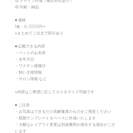
③ デザイン作成（修正対応あり）
④ 印刷・納品
■ 価格
1枚：6,000円〜
※まとめてご注文で割引あり
■ 記載できる内容
・ペットのお名前
・生年月日
・ワクチン接種日
・飼い主様情報
・サロン情報 など
※内容はご希望に応じてカスタマイズ可能です
■ ご注意
・お写真はできるだけ高解像度のものをご用意ください
・既製テンプレートをベースに作成いたします
・大幅なレイアウト変更は別途費用が発生する場合がござ
います