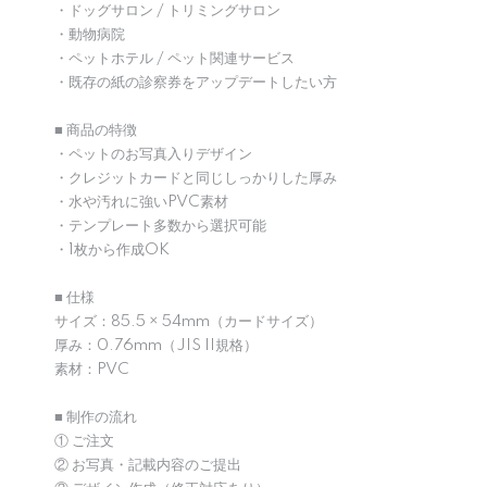
・ドッグサロン / トリミングサロン
・動物病院
・ペットホテル / ペット関連サービス
・既存の紙の診察券をアップデートしたい方
■ 商品の特徴
・ペットのお写真入りデザイン
・クレジットカードと同じしっかりした厚み
・水や汚れに強いPVC素材
・テンプレート多数から選択可能
・1枚から作成OK
■ 仕様
サイズ：85.5 × 54mm（カードサイズ）
厚み：0.76mm（JIS II規格）
素材：PVC
■ 制作の流れ
① ご注文
② お写真・記載内容のご提出