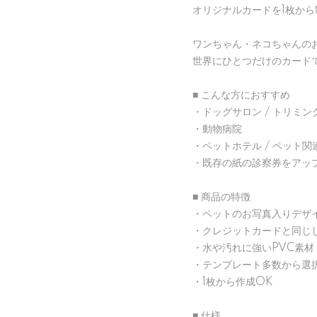
オリジナルカードを1枚か
ワンちゃん・ネコちゃんの
世界にひとつだけのカード
■ こんな方におすすめ
・ドッグサロン / トリミン
・動物病院
・ペットホテル / ペット
・既存の紙の診察券をアッ
■ 商品の特徴
・ペットのお写真入りデザ
・クレジットカードと同じ
・水や汚れに強いPVC素材
・テンプレート多数から選
・1枚から作成OK
■ 仕様