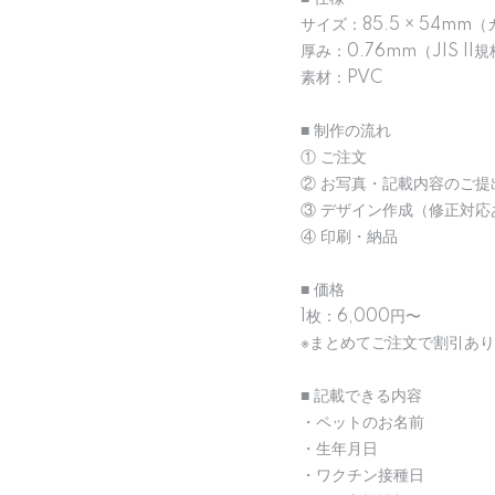
サイズ：85.5 × 54mm
厚み：0.76mm（JIS II
素材：PVC
■ 制作の流れ
① ご注文
② お写真・記載内容のご提
③ デザイン作成（修正対応
④ 印刷・納品
■ 価格
1枚：6,000円〜
※まとめてご注文で割引あり
■ 記載できる内容
・ペットのお名前
・生年月日
・ワクチン接種日