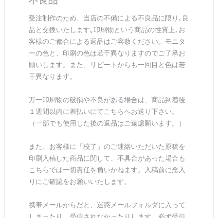
不良品
受注制作のため、当店の不備による不良品に限り､良
品と交換いたします｡印刷物という商品の性質上､お
客様のご都合による返品はご容赦ください。モニタ
ーの色と、印刷の色は若干異なりますのでご了承お
願いします。また、リピートからも一回目と色は若
干異なります。
万一印刷物の破損や不良がある場合は、商品到着後
１週間以内に着払いにてこちらへお送り下さい。
（一部でも使用した後の返品はご遠慮願います。）
また、お客様に「校了」のご連絡いただいた原稿を
印刷入稿した商品に関して、不具合があった場合も
こちらでは一切責任を負いかねます。入稿前に念入
りにご確認をお願いいたします。
携帯メールからだと、迷惑メールフォルダに入って
しまったり、受信されなかったりします。必ず受信