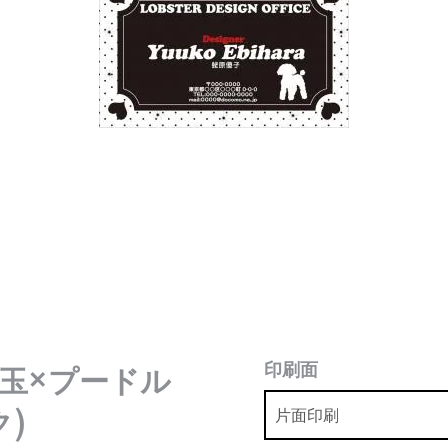
印刷面
玉×プードル
)