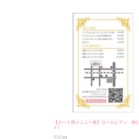
【カード用メニュー表】ヨーロピアン 枠(
ト)
550円