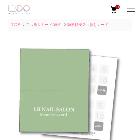
0
TOP
二つ折りカード/表面
簡単格安２つ折りカード