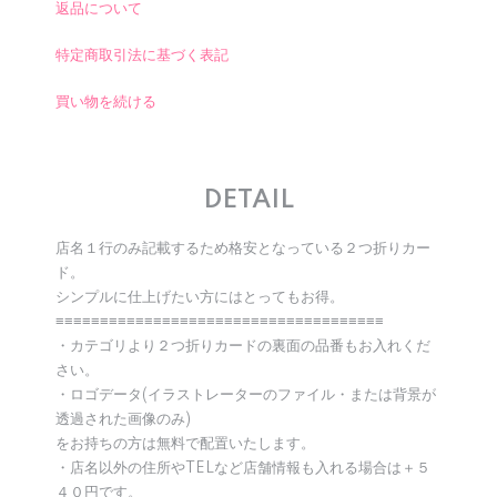
返品について
特定商取引法に基づく表記
買い物を続ける
DETAIL
店名１行のみ記載するため格安となっている２つ折りカー
ド。
シンプルに仕上げたい方にはとってもお得。
≡≡≡≡≡≡≡≡≡≡≡≡≡≡≡≡≡≡≡≡≡≡≡≡≡≡≡≡≡≡≡≡≡≡≡≡≡
・カテゴリより２つ折りカードの裏面の品番もお入れくだ
さい。
・ロゴデータ(イラストレーターのファイル・または背景が
透過された画像のみ)
をお持ちの方は無料で配置いたします。
・店名以外の住所やTELなど店舗情報も入れる場合は＋５
４０円です。