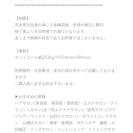
≡≡≡≡≡≡≡≡≡≡≡≡≡≡≡≡≡≡≡≡≡≡≡≡≡≡≡≡≡≡≡≡≡≡≡≡≡
【納期】
完全受注生産の為ご入金確認後、作成や修正に数日、
校了後より８日前後でお届けとなります。
あくまで納期や目安でありお約束ではございません。
【素材】
マットコート紙210kg/H104mm×86mm
利用規約・注意事項・発注の流れ等すべて記載しておりま
すので
ご購入前に必ずお読み下さいませ。
▶︎おすすめの業種
ヘアサロン(美容院・美容室・理容室)・エステサロン・アイ
ラッシュサロン(まつ毛エクステサロン)・脱毛サロン(ブラ
ジリアンワックス・お顔そりサロン)・ホワイトニングサロ
ン・お稽古サロン・整体・接骨院・ボディケア・鍼灸・小
顔矯正・ドッグサロン・ペットショップ・トリミングサロ