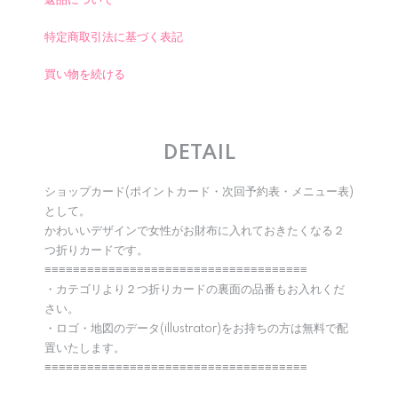
返品について
特定商取引法に基づく表記
買い物を続ける
DETAIL
ショップカード(ポイントカード・次回予約表・メニュー表)
として。
かわいいデザインで女性がお財布に入れておきたくなる２
つ折りカードです。
≡≡≡≡≡≡≡≡≡≡≡≡≡≡≡≡≡≡≡≡≡≡≡≡≡≡≡≡≡≡≡≡≡≡≡≡≡
・カテゴリより２つ折りカードの裏面の品番もお入れくだ
さい。
・ロゴ・地図のデータ(illustrator)をお持ちの方は無料で配
置いたします。
≡≡≡≡≡≡≡≡≡≡≡≡≡≡≡≡≡≡≡≡≡≡≡≡≡≡≡≡≡≡≡≡≡≡≡≡≡