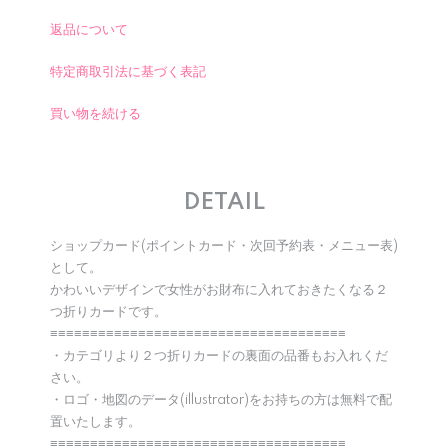
返品について
特定商取引法に基づく表記
買い物を続ける
DETAIL
ショップカード(ポイントカード・次回予約表・メニュー表)
として。
かわいいデザインで女性がお財布に入れておきたくなる２
つ折りカードです。
≡≡≡≡≡≡≡≡≡≡≡≡≡≡≡≡≡≡≡≡≡≡≡≡≡≡≡≡≡≡≡≡≡≡≡≡≡
・カテゴリより２つ折りカードの裏面の品番もお入れくだ
さい。
・ロゴ・地図のデータ(illustrator)をお持ちの方は無料で配
置いたします。
≡≡≡≡≡≡≡≡≡≡≡≡≡≡≡≡≡≡≡≡≡≡≡≡≡≡≡≡≡≡≡≡≡≡≡≡≡