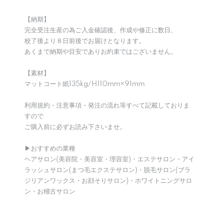
【納期】
完全受注生産の為ご入金確認後、作成や修正に数日、
校了後より８日前後でお届けとなります。
あくまで納期や目安でありお約束ではございません。
【素材】
マットコート紙135kg/H110mm×91mm
利用規約・注意事項・発注の流れ等すべて記載しておりま
すので
ご購入前に必ずお読み下さいませ。
▶︎おすすめの業種
ヘアサロン(美容院・美容室・理容室)・エステサロン・アイ
ラッシュサロン(まつ毛エクステサロン)・脱毛サロン(ブラ
ジリアンワックス・お顔そりサロン)・ホワイトニングサロ
ン・お稽古サロン