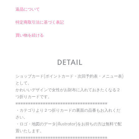
返品について
特定商取引法に基づく表記
買い物を続ける
DETAIL
ショップカード(ポイントカード・次回予約表・メニュー表)
として。
かわいいデザインで女性がお財布に入れておきたくなる２
つ折りカードです。
≡≡≡≡≡≡≡≡≡≡≡≡≡≡≡≡≡≡≡≡≡≡≡≡≡≡≡≡≡≡≡≡≡≡≡≡≡
・カテゴリより２つ折りカードの裏面の品番もお入れくだ
さい。
・ロゴ・地図のデータ(illustrator)をお持ちの方は無料で配
置いたします。
≡≡≡≡≡≡≡≡≡≡≡≡≡≡≡≡≡≡≡≡≡≡≡≡≡≡≡≡≡≡≡≡≡≡≡≡≡