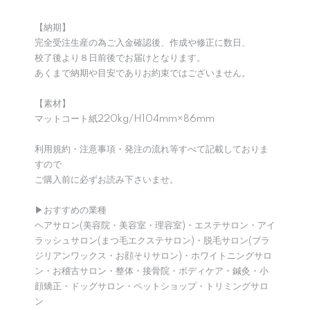
【納期】
完全受注生産の為ご入金確認後、作成や修正に数日、
校了後より８日前後でお届けとなります。
あくまで納期や目安でありお約束ではございません。
【素材】
マットコート紙220kg/H104mm×86mm
利用規約・注意事項・発注の流れ等すべて記載しておりま
すので
ご購入前に必ずお読み下さいませ。
▶︎おすすめの業種
ヘアサロン(美容院・美容室・理容室)・エステサロン・アイ
ラッシュサロン(まつ毛エクステサロン)・脱毛サロン(ブラ
ジリアンワックス・お顔そりサロン)・ホワイトニングサロ
ン・お稽古サロン・整体・接骨院・ボディケア・鍼灸・小
顔矯正・ドッグサロン・ペットショップ・トリミングサロ
ン