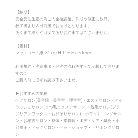
【納期】
完全受注生産の為ご入金確認後、作成や修正に数日、
校了後より８日前後でお届けとなります。
あくまで納期や目安でありお約束ではございません。
【素材】
マットコート紙135kg/H110mm×91mm
利用規約・注意事項・発注の流れ等すべて記載しておりま
すので
ご購入前に必ずお読み下さいませ。
▶︎おすすめの業種
ヘアサロン(美容院・美容室・理容室)・エステサロン・アイ
ラッシュサロン(まつ毛エクステサロン)・脱毛サロン(ブラ
ジリアンワックス・お顔そりサロン)・ホワイトニングサロ
ン・お稽古サロン・整体・接骨院・ボディケア・鍼灸・小
顔矯正・ドッグサロン・ペットショップ・トリミングサロ
ン