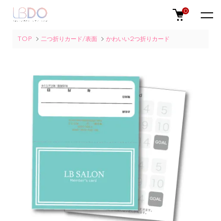
0
TOP
二つ折りカード/表面
かわいい2つ折りカード