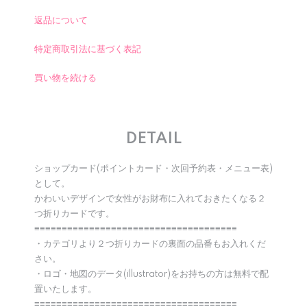
返品について
特定商取引法に基づく表記
買い物を続ける
DETAIL
ショップカード(ポイントカード・次回予約表・メニュー表)
として。
かわいいデザインで女性がお財布に入れておきたくなる２
つ折りカードです。
≡≡≡≡≡≡≡≡≡≡≡≡≡≡≡≡≡≡≡≡≡≡≡≡≡≡≡≡≡≡≡≡≡≡≡≡≡
・カテゴリより２つ折りカードの裏面の品番もお入れくだ
さい。
・ロゴ・地図のデータ(illustrator)をお持ちの方は無料で配
置いたします。
≡≡≡≡≡≡≡≡≡≡≡≡≡≡≡≡≡≡≡≡≡≡≡≡≡≡≡≡≡≡≡≡≡≡≡≡≡