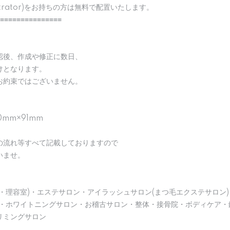
strator)をお持ちの方は無料で配置いたします。
≡≡≡≡≡≡≡≡≡≡≡≡≡≡≡
認後、作成や修正に数日、
けとなります。
お約束ではございません。
0mm×91mm
の流れ等すべて記載しておりますので
いませ。
・理容室)・エステサロン・アイラッシュサロン(まつ毛エクステサロン)
)・ホワイトニングサロン・お稽古サロン・整体・接骨院・ボディケア・
リミングサロン