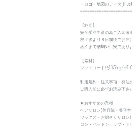
・ロゴ・地図のデータ(illu
≡≡≡≡≡≡≡≡≡≡≡≡≡≡≡≡≡≡≡≡≡≡
【納期】
完全受注生産の為ご入金確
校了後より８日前後でお届
あくまで納期や目安であり
【素材】
マットコート紙135kg/H11
利用規約・注意事項・発注
ご購入前に必ずお読み下さ
▶︎おすすめの業種
ヘアサロン(美容院・美容室
ワックス・お顔そりサロン
ロン・ペットショップ・ト