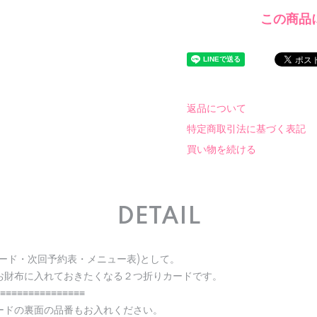
この商品
返品について
特定商取引法に基づく表記
買い物を続ける
DETAIL
ード・次回予約表・メニュー表)として。
お財布に入れておきたくなる２つ折りカードです。
≡≡≡≡≡≡≡≡≡≡≡≡≡≡≡
ードの裏面の品番もお入れください。