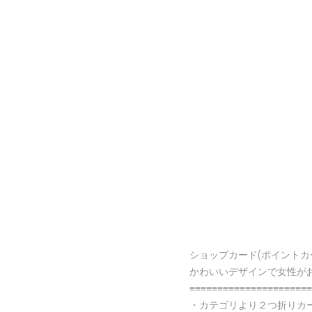
ショップカード(ポイントカ
かわいいデザインで女性が
≡≡≡≡≡≡≡≡≡≡≡≡≡≡≡≡≡≡≡≡≡≡
・カテゴリより２つ折りカ