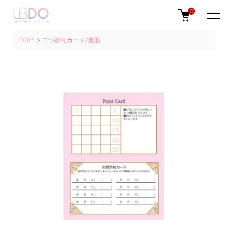
0
TOP
二つ折りカード/裏面