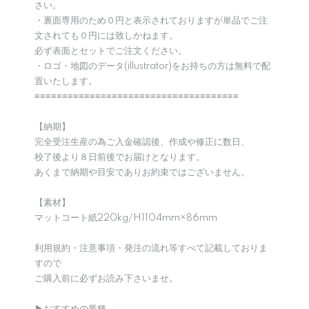
さい。
・裏面専用のため０円と表示されておりますが単品でご注
文されても０円には致しかねます。
必ず表面とセットでご注文ください。
・ロゴ・地図のデータ(illustrator)をお持ちの方は無料で配
置いたします。
≡≡≡≡≡≡≡≡≡≡≡≡≡≡≡≡≡≡≡≡≡≡≡≡≡≡≡≡≡≡≡≡≡≡≡≡≡
【納期】
完全受注生産の為ご入金確認後、作成や修正に数日、
校了後より８日前後でお届けとなります。
あくまで納期や目安でありお約束ではございません。
【素材】
マットコート紙220kg/H1104mm×86mm
利用規約・注意事項・発注の流れ等すべて記載しておりま
すので
ご購入前に必ずお読み下さいませ。