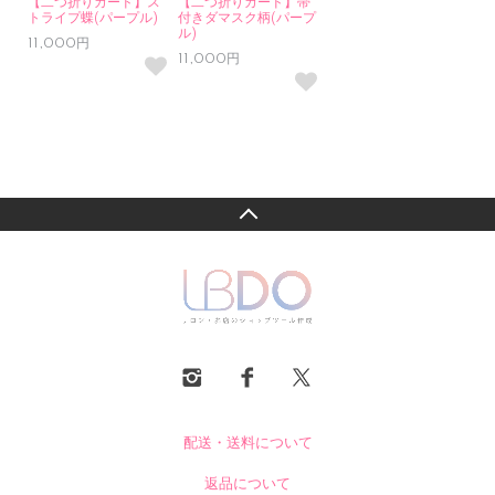
【二つ折りカード】ス
【二つ折りカード】帯
トライプ蝶(パープル)
付きダマスク柄(パープ
ル)
11,000円
11,000円
配送・送料について
返品について