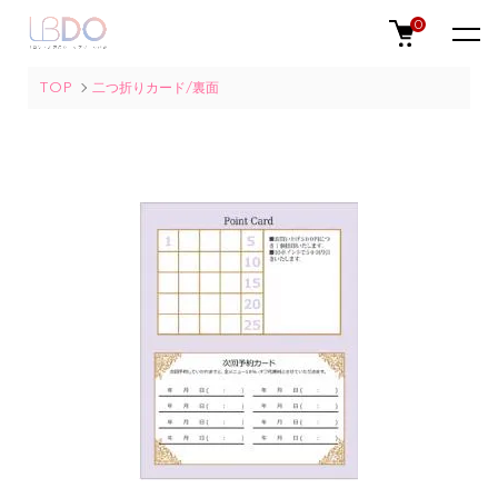
0
TOP
二つ折りカード/裏面