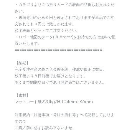
・カテゴリより２つ折りカードの表面の品番もお入れくだ
さい。
・裏面専用のため０円と表示されておりますが単品でご注
文されても０円には致しかねます。
必ず表面とセットでご注文ください。
・ロゴ・地図のデータ(illustrator)をお持ちの方は無料で配
置いたします。
≡≡≡≡≡≡≡≡≡≡≡≡≡≡≡≡≡≡≡≡≡≡≡≡≡≡≡≡≡≡≡≡≡≡≡≡≡
【納期】
完全受注生産の為ご入金確認後、作成や修正に数日、
校了後より８日前後でお届けとなります。
あくまで納期や目安でありお約束ではございません。
【素材】
マットコート紙220kg/H1104mm×86mm
利用規約・注意事項・発注の流れ等すべて記載しておりま
すので
ご購入前に必ずお読み下さいませ。