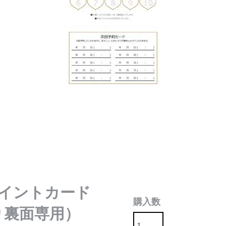
ポイントカード
購入数
り裏面専用）