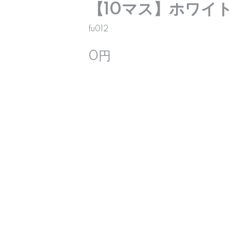
【10マス】ホワイ
fu012
0円