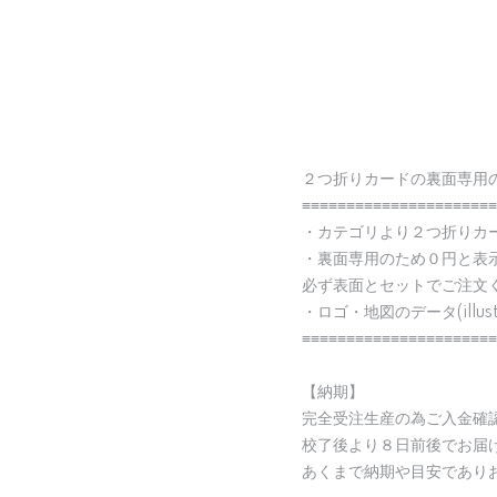
２つ折りカードの裏面専用
≡≡≡≡≡≡≡≡≡≡≡≡≡≡≡≡≡≡≡≡≡≡
・カテゴリより２つ折りカ
・裏面専用のため０円と表
必ず表面とセットでご注文
・ロゴ・地図のデータ(illu
≡≡≡≡≡≡≡≡≡≡≡≡≡≡≡≡≡≡≡≡≡≡
【納期】
完全受注生産の為ご入金確
校了後より８日前後でお届
あくまで納期や目安であり