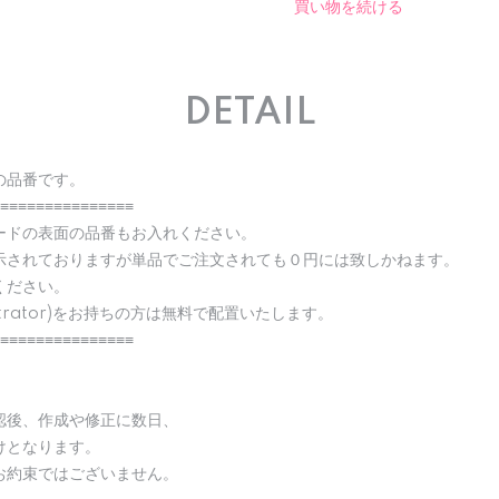
買い物を続ける
DETAIL
の品番です。
≡≡≡≡≡≡≡≡≡≡≡≡≡≡≡
ードの表面の品番もお入れください。
示されておりますが単品でご注文されても０円には致しかねます。
ください。
strator)をお持ちの方は無料で配置いたします。
≡≡≡≡≡≡≡≡≡≡≡≡≡≡≡
認後、作成や修正に数日、
けとなります。
お約束ではございません。