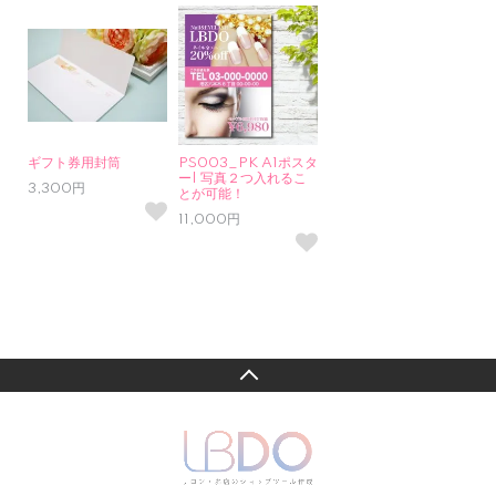
ギフト券用封筒
PS003_PK A1ポスタ
ー| 写真２つ入れるこ
3,300円
とが可能！
11,000円