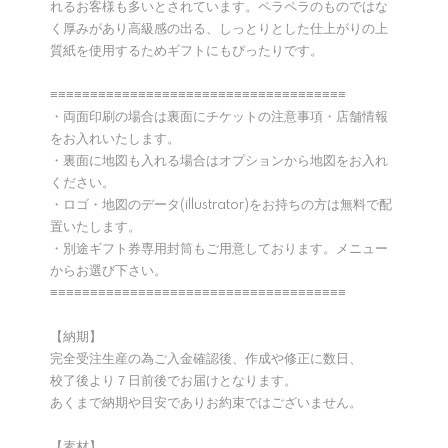
れるお客様も多いとされています。ペラペラのものではな
く厚みがあり高級感の出る、しっとりとした仕上がりの上
質紙を使用するためギフトにもぴったりです。
≡≡≡≡≡≡≡≡≡≡≡≡≡≡≡≡≡≡≡≡≡≡≡≡≡≡≡≡≡≡≡≡≡≡≡≡≡
・両面印刷の場合は裏面にチケットの注意事項・店舗情報
をお入れいたします。
・裏面に地図も入れる場合はオプションから地図をお入れ
ください。
・ロゴ・地図のデータ(illustrator)をお持ちの方は無料で配
置いたします。
・別途ギフト券専用封筒もご用意しております。メニュー
からお選び下さい。
≡≡≡≡≡≡≡≡≡≡≡≡≡≡≡≡≡≡≡≡≡≡≡≡≡≡≡≡≡≡≡≡≡≡≡≡≡
【納期】
完全受注生産の為ご入金確認後、作成や修正に数日、
校了後より７日前後でお届けとなります。
あくまで納期や目安でありお約束ではございません。
【素材】