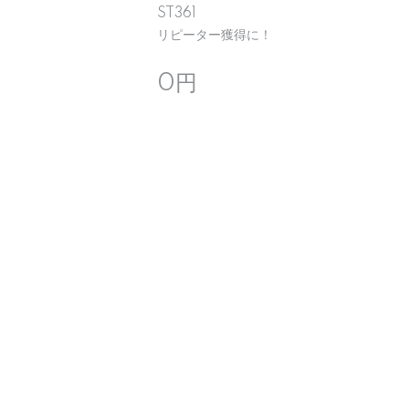
ST361
リピーター獲得に！
0円