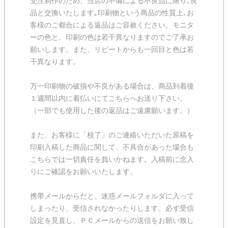
受注制作のため、当店の不備による不良品に限り､良
品と交換いたします｡印刷物という商品の性質上､お
客様のご都合による返品はご容赦ください。モニタ
ーの色と、印刷の色は若干異なりますのでご了承お
願いします。また、リピートからも一回目と色は若
干異なります。
万一印刷物の破損や不良がある場合は、商品到着後
１週間以内に着払いにてこちらへお送り下さい。
（一部でも使用した後の返品はご遠慮願います。）
また、お客様に「校了」のご連絡いただいた原稿を
印刷入稿した商品に関して、不具合があった場合も
こちらでは一切責任を負いかねます。入稿前に念入
りにご確認をお願いいたします。
携帯メールからだと、迷惑メールフォルダに入って
しまったり、受信されなかったりします。必ず受信
設定を見直し、ＰＣメールからの送信をお願い致し