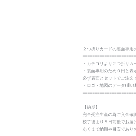
２つ折りカードの裏面専用
≡≡≡≡≡≡≡≡≡≡≡≡≡≡≡≡≡≡≡≡≡≡
・カテゴリより２つ折りカ
・裏面専用のため０円と表
必ず表面とセットでご注文
・ロゴ・地図のデータ(illu
≡≡≡≡≡≡≡≡≡≡≡≡≡≡≡≡≡≡≡≡≡≡
【納期】
完全受注生産の為ご入金確
校了後より８日前後でお届
あくまで納期や目安であり