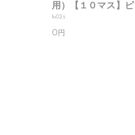
用）【１０マス】ピ
fu02１
0円