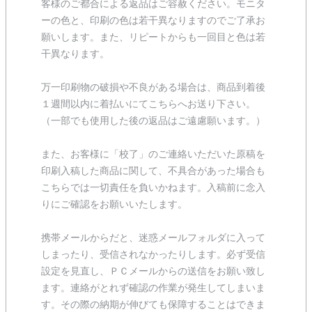
客様のご都合による返品はご容赦ください。モニタ
ーの色と、印刷の色は若干異なりますのでご了承お
願いします。また、リピートからも一回目と色は若
干異なります。
万一印刷物の破損や不良がある場合は、商品到着後
１週間以内に着払いにてこちらへお送り下さい。
（一部でも使用した後の返品はご遠慮願います。）
また、お客様に「校了」のご連絡いただいた原稿を
印刷入稿した商品に関して、不具合があった場合も
こちらでは一切責任を負いかねます。入稿前に念入
りにご確認をお願いいたします。
携帯メールからだと、迷惑メールフォルダに入って
しまったり、受信されなかったりします。必ず受信
設定を見直し、ＰＣメールからの送信をお願い致し
ます。連絡がとれず確認の作業が発生してしまいま
す。その際の納期が伸びても保障することはできま