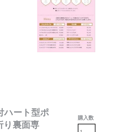
ー付ハート型ポ
購入数
折り裏面専