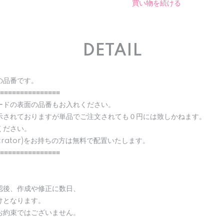
買い物を続ける
DETAIL
の品番です。
≡≡≡≡≡≡≡≡≡≡≡≡≡≡≡
ードの表面の品番もお入れください。
示されておりますが単品でご注文されても０円には致しかねます。
ください。
strator)をお持ちの方は無料で配置いたします。
≡≡≡≡≡≡≡≡≡≡≡≡≡≡≡
認後、作成や修正に数日、
けとなります。
お約束ではございません。