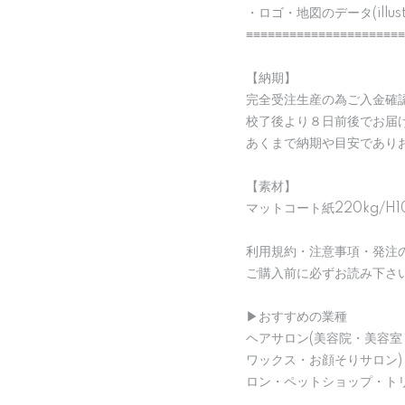
・ロゴ・地図のデータ(illu
≡≡≡≡≡≡≡≡≡≡≡≡≡≡≡≡≡≡≡≡≡≡
【納期】
完全受注生産の為ご入金確
校了後より８日前後でお届
あくまで納期や目安であり
【素材】
マットコート紙220kg/H1
利用規約・注意事項・発注
ご購入前に必ずお読み下さ
▶︎おすすめの業種
ヘアサロン(美容院・美容室
ワックス・お顔そりサロン
ロン・ペットショップ・ト