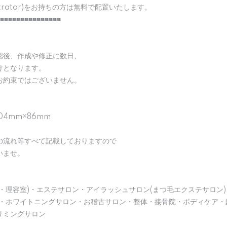
strator)をお持ちの方は無料で配置いたします。
≡≡≡≡≡≡≡≡≡≡≡≡≡≡≡
認後、作成や修正に数日、
けとなります。
お約束ではございません。
04mm×86mm
の流れ等すべて記載しておりますので
いませ。
・理容室)・エステサロン・アイラッシュサロン(まつ毛エクステサロン)
)・ホワイトニングサロン・お稽古サロン・整体・接骨院・ボディケア・
リミングサロン