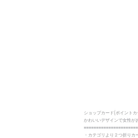
ショップカード(ポイントカ
かわいいデザインで女性が
≡≡≡≡≡≡≡≡≡≡≡≡≡≡≡≡≡≡≡≡≡≡
・カテゴリより２つ折りカ