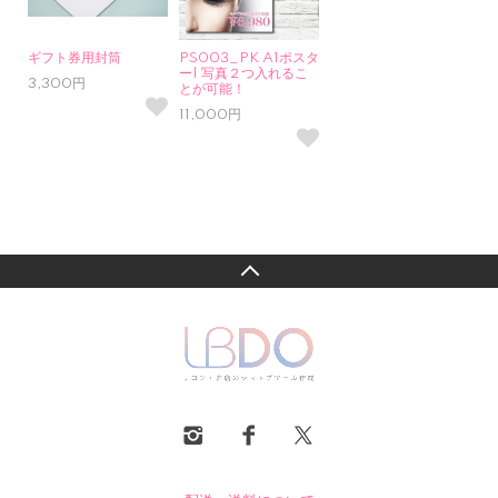
ギフト券用封筒
PS003_PK A1ポスタ
ー| 写真２つ入れるこ
3,300円
とが可能！
11,000円