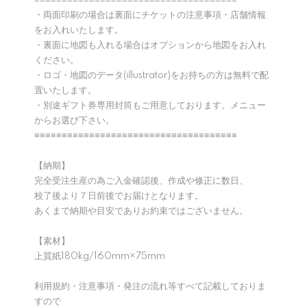
≡≡≡≡≡≡≡≡≡≡≡≡≡≡≡≡≡≡≡≡≡≡≡≡≡≡≡≡≡≡≡≡≡≡≡≡≡
・両面印刷の場合は裏面にチケットの注意事項・店舗情報
をお入れいたします。
・裏面に地図も入れる場合はオプションから地図をお入れ
ください。
・ロゴ・地図のデータ(illustrator)をお持ちの方は無料で配
置いたします。
・別途ギフト券専用封筒もご用意しております。メニュー
からお選び下さい。
≡≡≡≡≡≡≡≡≡≡≡≡≡≡≡≡≡≡≡≡≡≡≡≡≡≡≡≡≡≡≡≡≡≡≡≡≡
【納期】
完全受注生産の為ご入金確認後、作成や修正に数日、
校了後より７日前後でお届けとなります。
あくまで納期や目安でありお約束ではございません。
【素材】
上質紙180kg/160mm×75mm
利用規約・注意事項・発注の流れ等すべて記載しておりま
すので