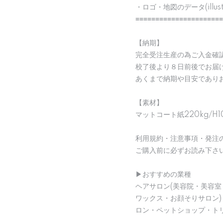
・ロゴ・地図のデータ(illu
≡≡≡≡≡≡≡≡≡≡≡≡≡≡≡≡≡≡≡≡≡≡
【納期】
完全受注生産の為ご入金確
校了後より８日前後でお届
あくまで納期や目安であり
【素材】
マットコート紙220kg/H1
利用規約・注意事項・発注
ご購入前に必ずお読み下さ
▶︎おすすめの業種
ヘアサロン(美容院・美容室
ワックス・お顔そりサロン
ロン・ペットショップ・ト