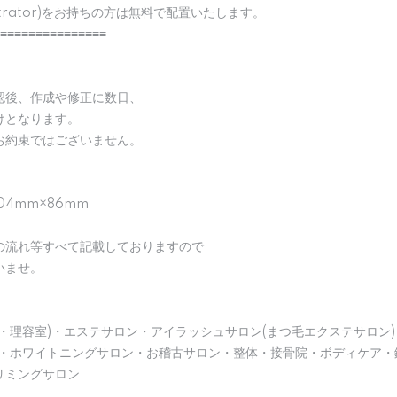
strator)をお持ちの方は無料で配置いたします。
≡≡≡≡≡≡≡≡≡≡≡≡≡≡≡
認後、作成や修正に数日、
けとなります。
お約束ではございません。
04mm×86mm
の流れ等すべて記載しておりますので
いませ。
・理容室)・エステサロン・アイラッシュサロン(まつ毛エクステサロン)
)・ホワイトニングサロン・お稽古サロン・整体・接骨院・ボディケア・
リミングサロン