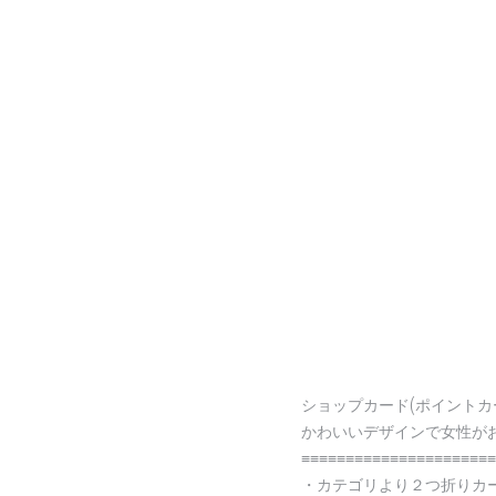
ショップカード(ポイントカ
かわいいデザインで女性が
≡≡≡≡≡≡≡≡≡≡≡≡≡≡≡≡≡≡≡≡≡≡
・カテゴリより２つ折りカ