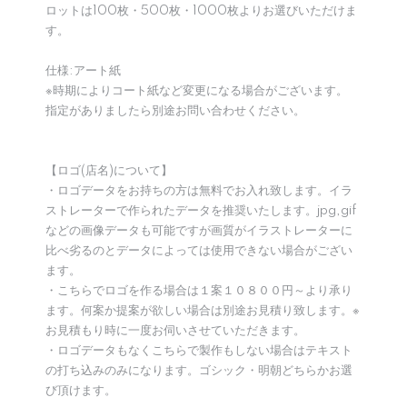
ロットは100枚・500枚・1000枚よりお選びいただけま
す。
仕様:アート紙
※時期によりコート紙など変更になる場合がございます。
指定がありましたら別途お問い合わせください。
【ロゴ(店名)について】
・ロゴデータをお持ちの方は無料でお入れ致します。イラ
ストレーターで作られたデータを推奨いたします。jpg,gif
などの画像データも可能ですが画質がイラストレーターに
比べ劣るのとデータによっては使用できない場合がござい
ます。
・こちらでロゴを作る場合は１案１０８００円～より承り
ます。何案か提案が欲しい場合は別途お見積り致します。※
お見積もり時に一度お伺いさせていただきます。
・ロゴデータもなくこちらで製作もしない場合はテキスト
の打ち込みのみになります。ゴシック・明朝どちらかお選
び頂けます。